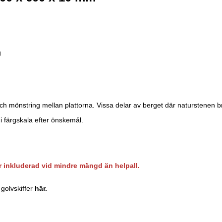
g
 och mönstring mellan plattorna. Vissa delar av berget där naturstenen 
 i färgskala efter önskemål.
 inkluderad vid mindre mängd än helpall.
golvskiffer
här.