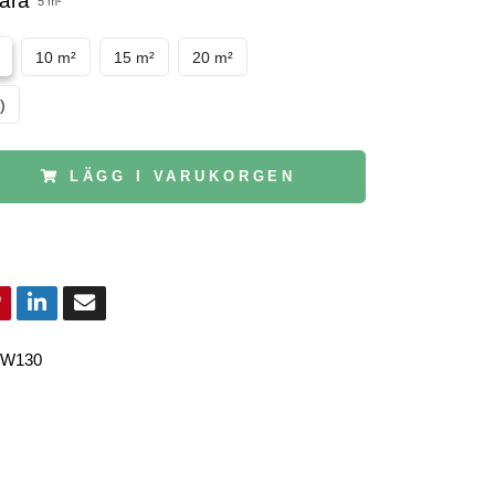
vara
5 m²
10 m²
15 m²
20 m²
)
LÄGG I VARUKORGEN
W130