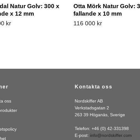
dal Natur Golv: 300 x
Otta Mörk Natur Golv: 
ande x 12 mm
fallande x 10 mm
0 kr
116 000 kr
mer
Kontakta oss
ta oss
Nordskiffer AB
Verkstadsgatan 2
produkter
263 39 Höganäs, Sverige
Telefon: +46 (0) 42-331398
tetspolicy
E-post:
info@nordskiffer.com
het