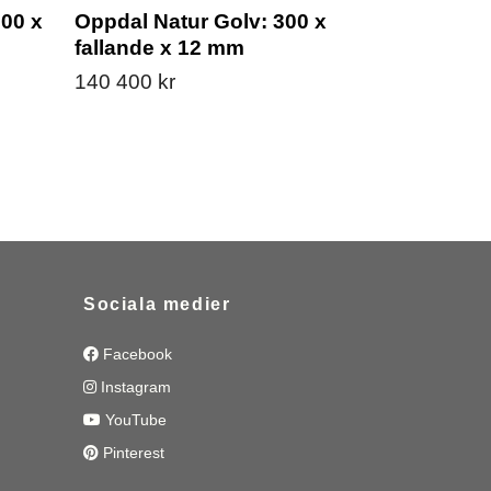
300 x
Oppdal Natur Golv: 300 x
Castillo B
fallande x 12 mm
fallande x
140 400 kr
7 425 kr
Sociala medier
Facebook
Instagram
YouTube
Pinterest