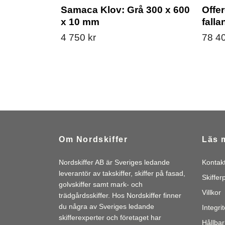
Samaca Klov: Grå 300 x 600
Offer
x 10 mm
fall
4 750 kr
78 40
Om Nordskiffer
Läs 
Nordskiffer AB är Sveriges ledande
Kontak
leverantör av takskiffer, skiffer på fasad,
Skiffer
golvskiffer samt mark- och
Villkor
trädgårdsskiffer. Hos Nordskiffer finner
du några av Sveriges ledande
Integri
skifferexperter och företaget har
Hållbar